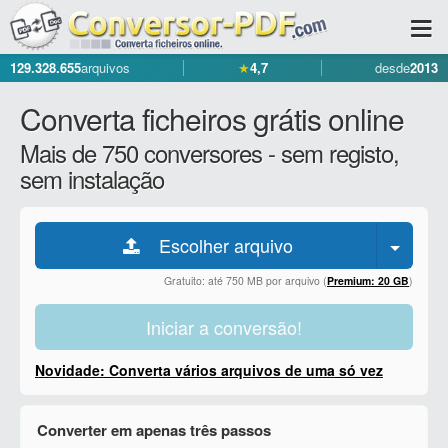
129.328.655
arquivos
★
4,7
desde
2013
Converta ficheiros grátis online
Mais de 750 conversores - sem registo,
sem instalação
Escolher arquivo
Gratuito: até 750 MB por arquivo (
Premium: 20 GB
)
Iniciar a conversão!
Novidade: Converta vários arquivos de uma só vez
Converter em apenas três passos