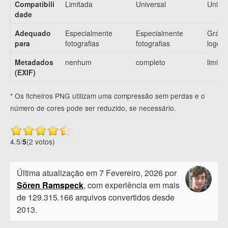
Compatibili
Limitada
Universal
Univer
dade
Adequado
Especialmente
Especialmente
Gráfic
para
fotografias
fotografias
logóti
Metadados
nenhum
completo
limita
(EXIF)
* Os ficheiros PNG utilizam uma compressão sem perdas e o
número de cores pode ser reduzido, se necessário.
4.5
/
5
(2 votos)
Última atualização em 7 Fevereiro, 2026 por
Sören Ramspeck
, com experiência em mais
de 129.315.166 arquivos convertidos desde
2013.