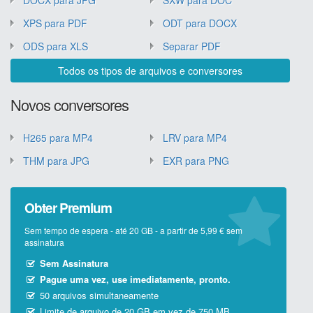
DOCX para JPG
SXW para DOC
XPS para PDF
ODT para DOCX
ODS para XLS
Separar PDF
Todos os tipos de arquivos e conversores
Novos conversores
H265 para MP4
LRV para MP4
THM para JPG
EXR para PNG
Obter Premium
Sem tempo de espera - até 20 GB - a partir de 5,99 € sem
assinatura
Sem Assinatura
Pague uma vez, use imediatamente, pronto.
50 arquivos simultaneamente
Limite de arquivo de 20 GB em vez de 750 MB