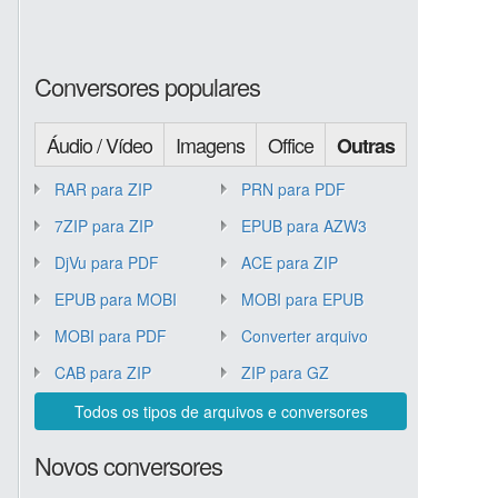
Conversores populares
Áudio / Vídeo
Imagens
Office
Outras
RAR para ZIP
PRN para PDF
7ZIP para ZIP
EPUB para AZW3
DjVu para PDF
ACE para ZIP
EPUB para MOBI
MOBI para EPUB
MOBI para PDF
Converter arquivo
CAB para ZIP
ZIP para GZ
Todos os tipos de arquivos e conversores
Novos conversores