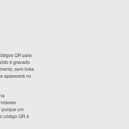
códigos QR para
uzido é gravado
mento, sem links
ue aparecerá no
ona
rvidores
ar porque um
 o código QR é