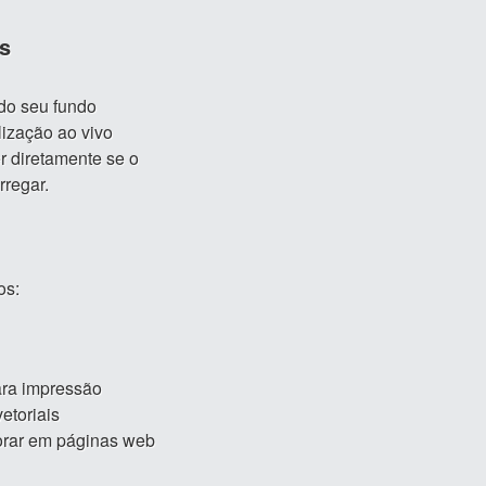
s
do seu fundo
lização ao vivo
r diretamente se o
rregar.
os:
ara impressão
etoriais
orar em páginas web