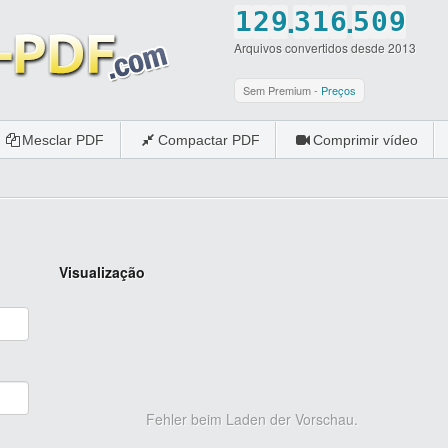
.
.
1
2
9
3
1
6
5
0
9
Arquivos convertidos desde 2013
2
3
0
4
2
7
6
1
0
3
4
5
3
8
7
2
Sem Premium -
Preços
4
5
6
4
9
8
3
Mesclar PDF
Compactar PDF
Comprimir vídeo
5
6
7
5
0
9
4
6
7
8
6
0
5
7
8
9
7
6
8
9
0
8
7
Visualização
9
0
9
8
0
0
9
0
Fehler beim Laden der Vorschau.