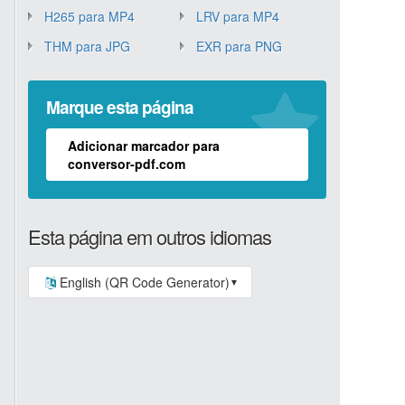
H265 para MP4
LRV para MP4
THM para JPG
EXR para PNG
Marque esta página
Adicionar marcador para
conversor-pdf.com
Esta página em outros idiomas
English (QR Code Generator)
▼