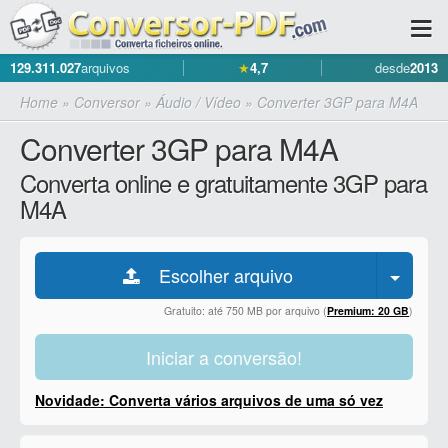
129.311.027
arquivos
★
4,7
desde
2013
Home
»
Conversor
»
Áudio / Vídeo
»
Converter 3GP para M4A
Converter 3GP para M4A
Converta online e gratuitamente 3GP para
M4A
Escolher arquivo
Gratuito: até 750 MB por arquivo (
Premium: 20 GB
)
Iniciar a conversão!
Novidade: Converta vários arquivos de uma só vez