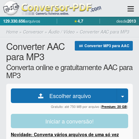
129.330.656
arquivos
★
4,7
desde
2013
Home
»
Conversor
»
Áudio / Vídeo
»
Converter AAC para MP3
Converter AAC
Converter MP3 para AAC
para MP3
Converta online e gratuitamente AAC para
MP3
Escolher arquivo
Gratuito: até 750 MB por arquivo (
Premium: 20 GB
)
Iniciar a conversão!
Novidade: Converta vários arquivos de uma só vez