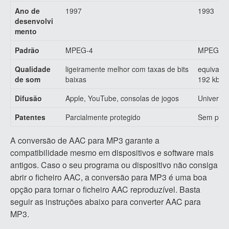
Ano de
1997
1993
desenvolvi
mento
Padrão
MPEG-4
MPEG-1
Qualidade
ligeiramente melhor com taxas de bits
equivalen
de som
baixas
192 kbps
Difusão
Apple, YouTube, consolas de jogos
Universal
Patentes
Parcialmente protegido
Sem pate
A conversão de AAC para MP3 garante a
compatibilidade mesmo em dispositivos e software mais
antigos. Caso o seu programa ou dispositivo não consiga
abrir o ficheiro AAC, a conversão para MP3 é uma boa
opção para tornar o ficheiro AAC reproduzível. Basta
seguir as instruções abaixo para converter AAC para
MP3.