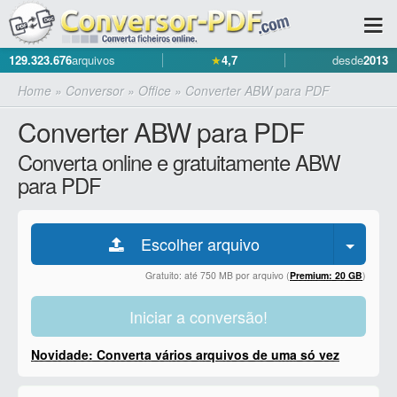
129.323.676
arquivos
★
4,7
desde
2013
Home
»
Conversor
»
Office
»
Converter ABW para PDF
Converter ABW para PDF
Converta online e gratuitamente ABW
para PDF
Escolher arquivo
Gratuito: até 750 MB por arquivo (
Premium: 20 GB
)
Iniciar a conversão!
Novidade: Converta vários arquivos de uma só vez