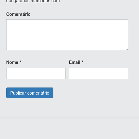
obrigatórios marcados com
*
Comentário
Nome
*
Email
*