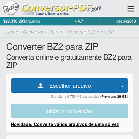
129.330.293
arquivos
★
4,7
desde
2013
Home
»
Conversor
»
Outras
»
Converter BZ2 para ZIP
Converter BZ2 para ZIP
Converta online e gratuitamente BZ2 para
ZIP
Escolher arquivo
Gratuito: até 750 MB por arquivo (
Premium: 20 GB
)
Iniciar a conversão!
Novidade: Converta vários arquivos de uma só vez