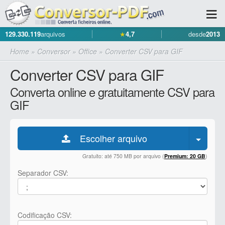
129.330.119
arquivos
★
4,7
desde
2013
Home
»
Conversor
»
Office
»
Converter CSV para GIF
Converter CSV para GIF
Converta online e gratuitamente CSV para
GIF
Escolher arquivo
Gratuito: até 750 MB por arquivo (
Premium: 20 GB
)
Separador CSV:
Codificação CSV: