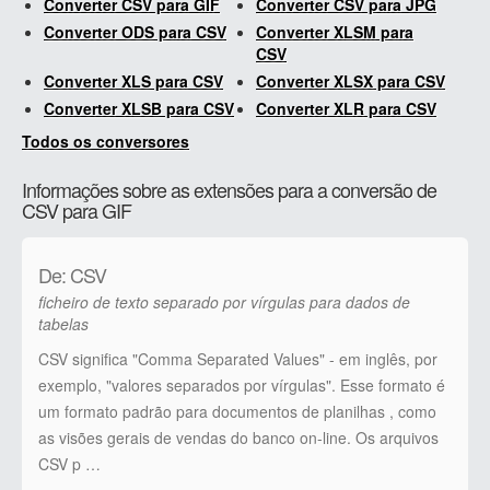
Converter CSV para GIF
Converter CSV para JPG
Converter ODS para CSV
Converter XLSM para
CSV
Converter XLS para CSV
Converter XLSX para CSV
Converter XLSB para CSV
Converter XLR para CSV
Todos os conversores
Informações sobre as extensões para a conversão de
CSV para GIF
De: CSV
ficheiro de texto separado por vírgulas para dados de
tabelas
CSV significa "Comma Separated Values" - em inglês, por
exemplo, "valores separados por vírgulas". Esse formato é
um formato padrão para documentos de planilhas , como
as visões gerais de vendas do banco on-line. Os arquivos
CSV p …