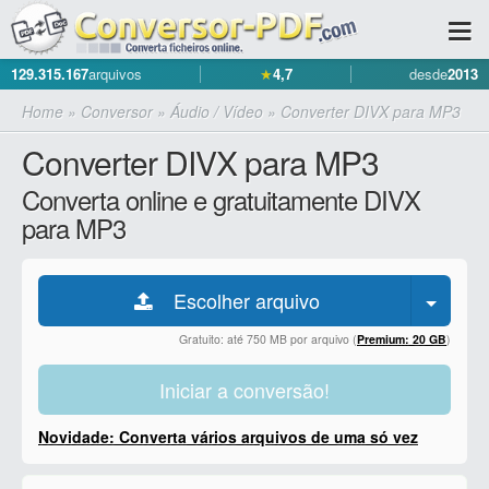
129.315.167
arquivos
★
4,7
desde
2013
Home
»
Conversor
»
Áudio / Vídeo
»
Converter DIVX para MP3
Converter DIVX para MP3
Converta online e gratuitamente DIVX
para MP3
Escolher arquivo
Gratuito: até 750 MB por arquivo (
Premium: 20 GB
)
Iniciar a conversão!
Novidade: Converta vários arquivos de uma só vez