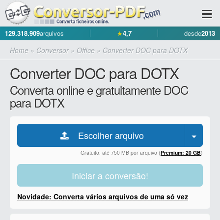
129.318.909
arquivos
★
4,7
desde
2013
Home
»
Conversor
»
Office
»
Converter DOC para DOTX
Converter DOC para DOTX
Converta online e gratuitamente DOC
para DOTX
Escolher arquivo
Gratuito: até 750 MB por arquivo (
Premium: 20 GB
)
Iniciar a conversão!
Novidade: Converta vários arquivos de uma só vez