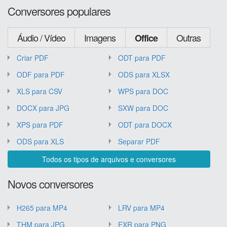
Conversores populares
Áudio / Vídeo
Imagens
Outras
Office
Criar PDF
ODT para PDF
ODF para PDF
ODS para XLSX
XLS para CSV
WPS para DOC
DOCX para JPG
SXW para DOC
XPS para PDF
ODT para DOCX
ODS para XLS
Separar PDF
Todos os tipos de arquivos e conversores
Novos conversores
H265 para MP4
LRV para MP4
THM para JPG
EXR para PNG