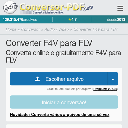
129.315.476
arquivos
★
4,7
desde
2013
Home
»
Conversor
»
Áudio / Vídeo
»
Converter F4V para FLV
Converter F4V para FLV
Converta online e gratuitamente F4V para
FLV
Escolher arquivo
Gratuito: até 750 MB por arquivo (
Premium: 20 GB
)
Iniciar a conversão!
Novidade: Converta vários arquivos de uma só vez