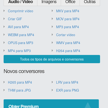
Imagens
Office
Outras
Áudio / Vídeo
Comprimir vídeo
MKV para MP4
Criar GIF
MOV para MP4
AVI para MP4
MP3 para MP4
WEBM para MP4
Cortar vídeo
OPUS para MP3
WMV para MP4
MP4 para MP3
H264 para MP4
Todos os tipos de arquivos e conversores
Novos conversores
H265 para MP4
LRV para MP4
THM para JPG
EXR para PNG
Obter Premium