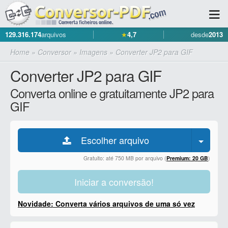
129.316.174
arquivos
★
4,7
desde
2013
Home
»
Conversor
»
Imagens
»
Converter JP2 para GIF
Converter JP2 para GIF
Converta online e gratuitamente JP2 para
GIF
Escolher arquivo
Gratuito: até 750 MB por arquivo (
Premium: 20 GB
)
Iniciar a conversão!
Novidade: Converta vários arquivos de uma só vez