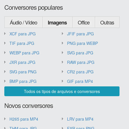
Conversores populares
Áudio / Vídeo
Office
Outras
Imagens
XCF para JPG
JFIF para JPG
TIF para JPG
PNG para WEBP
WEBP para JPG
SVG para JPG
JXR para JPG
RAW para JPG
SVG para PNG
CR2 para JPG
BMP para JPG
GIF para MP4
Todos os tipos de arquivos e conversores
Novos conversores
H265 para MP4
LRV para MP4
THM para JPG
EXR para PNG