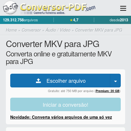
129.312.758
arquivos
★
4,7
desde
2013
Home
»
Conversor
»
Áudio / Vídeo
»
Converter MKV para JPG
Converter MKV para JPG
Converta online e gratuitamente MKV
para JPG
Escolher arquivo
Gratuito: até 750 MB por arquivo (
Premium: 20 GB
)
Iniciar a conversão!
Novidade: Converta vários arquivos de uma só vez