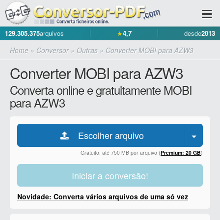
129.305.375
arquivos
★
4,7
desde
2013
Home
»
Conversor
»
Outras
»
Converter MOBI para AZW3
Converter MOBI para AZW3
Converta online e gratuitamente MOBI
para AZW3
Escolher arquivo
Gratuito: até 750 MB por arquivo (
Premium: 20 GB
)
Iniciar a conversão!
Novidade: Converta vários arquivos de uma só vez