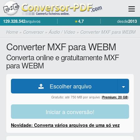
129.328.542
arquivos
★
4,7
desde
2013
Home
»
Conversor
»
Áudio / Vídeo
»
Converter MXF para WEBM
Converter MXF para WEBM
Converta online e gratuitamente MXF
para WEBM
Escolher arquivo
Gratuito: até 750 MB por arquivo (
Premium: 20 GB
)
Iniciar a conversão!
Novidade: Converta vários arquivos de uma só vez