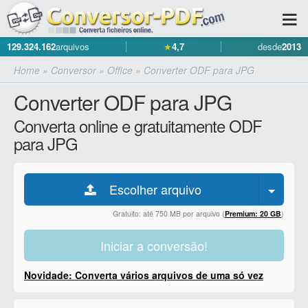
129.324.162
arquivos
★
4,7
desde
2013
Home
»
Conversor
»
Office
»
Converter ODF para JPG
Converter ODF para JPG
Converta online e gratuitamente ODF
para JPG
Escolher arquivo
Gratuito: até 750 MB por arquivo (
Premium: 20 GB
)
Iniciar a conversão!
Novidade: Converta vários arquivos de uma só vez