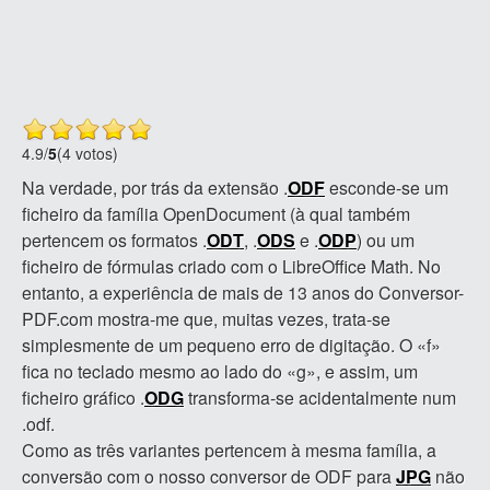
4.9
/
5
(4 votos)
Na verdade, por trás da extensão .
ODF
esconde-se um
ficheiro da família OpenDocument (à qual também
pertencem os formatos .
ODT
, .
ODS
e .
ODP
) ou um
ficheiro de fórmulas criado com o LibreOffice Math. No
entanto, a experiência de mais de 13 anos do Conversor-
PDF.com mostra-me que, muitas vezes, trata-se
simplesmente de um pequeno erro de digitação. O «f»
fica no teclado mesmo ao lado do «g», e assim, um
ficheiro gráfico .
ODG
transforma-se acidentalmente num
.odf.
Como as três variantes pertencem à mesma família, a
conversão com o nosso conversor de ODF para
JPG
não