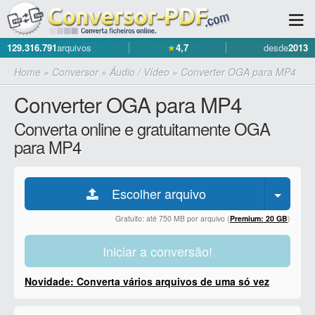
129.316.791
arquivos
★
4,7
desde
2013
Home
»
Conversor
»
Áudio / Vídeo
»
Converter OGA para MP4
Converter OGA para MP4
Converta online e gratuitamente OGA
para MP4
Escolher arquivo
Gratuito: até 750 MB por arquivo (
Premium: 20 GB
)
Iniciar a conversão!
Novidade: Converta vários arquivos de uma só vez