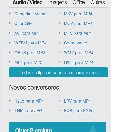
Imagens
Office
Outras
Áudio / Vídeo
Comprimir vídeo
MKV para MP4
Criar GIF
MOV para MP4
AVI para MP4
MP3 para MP4
WEBM para MP4
Cortar vídeo
OPUS para MP3
WMV para MP4
MP4 para MP3
H264 para MP4
Todos os tipos de arquivos e conversores
Novos conversores
H265 para MP4
LRV para MP4
THM para JPG
EXR para PNG
Obter Premium