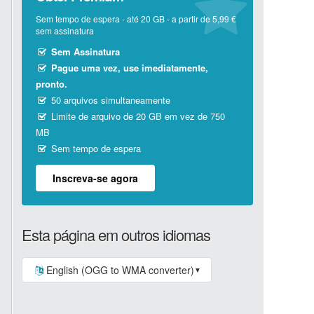
Sem tempo de espera - até 20 GB - a partir de 5,99 €
sem assinatura
Sem Assinatura
Pague uma vez, use imediatamente,
pronto.
50 arquivos simultaneamente
Limite de arquivo de 20 GB em vez de 750
MB
Sem tempo de espera
Inscreva-se agora
Esta página em outros idiomas
English (OGG to WMA converter)
▼