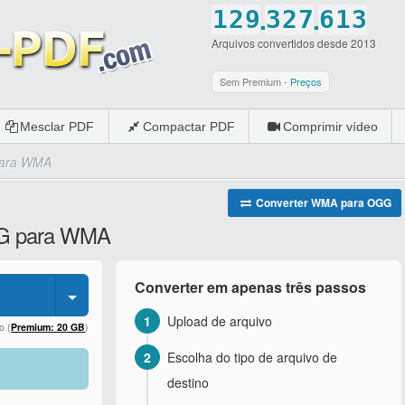
.
.
1
2
9
3
2
7
6
1
3
Arquivos convertidos desde 2013
2
3
0
4
3
8
7
2
4
3
4
5
4
9
8
3
5
Sem Premium -
Preços
4
5
6
5
0
9
4
6
Mesclar PDF
Compactar PDF
Comprimir vídeo
5
6
7
6
0
5
7
para WMA
6
7
8
7
6
8
7
8
9
8
7
9
Converter WMA para OGG
OGG para WMA
8
9
0
9
8
0
9
0
0
9
Converter em apenas três passos
0
0
1
Upload de arquivo
o (
Premium: 20 GB
)
2
Escolha do tipo de arquivo de
destino