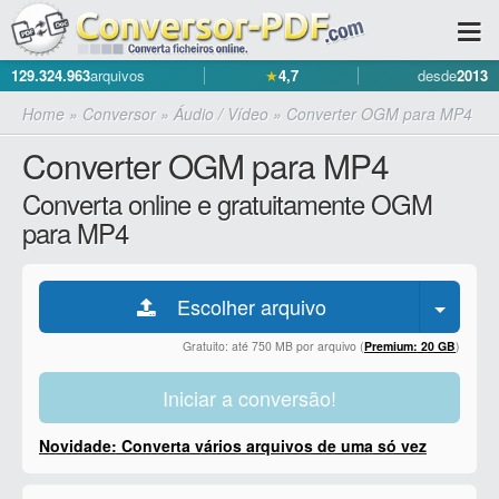
129.324.963
arquivos
★
4,7
desde
2013
Home
»
Conversor
»
Áudio / Vídeo
»
Converter OGM para MP4
Converter OGM para MP4
Converta online e gratuitamente OGM
para MP4
Escolher arquivo
Gratuito: até 750 MB por arquivo (
Premium: 20 GB
)
Iniciar a conversão!
Novidade: Converta vários arquivos de uma só vez