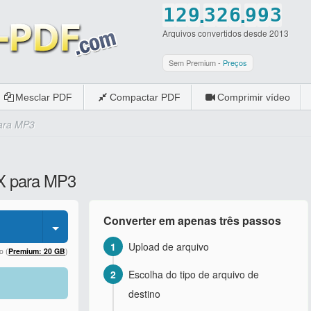
.
.
1
2
9
3
2
6
9
9
3
Arquivos convertidos desde 2013
2
3
0
4
3
7
0
0
4
3
4
5
4
8
5
Sem Premium -
Preços
4
5
6
5
9
6
Mesclar PDF
Compactar PDF
Comprimir vídeo
5
6
7
6
0
7
ara MP3
6
7
8
7
8
7
8
9
8
9
GX para MP3
8
9
0
9
0
9
0
0
Converter em apenas três passos
0
1
Upload de arquivo
o (
Premium: 20 GB
)
2
Escolha do tipo de arquivo de
destino