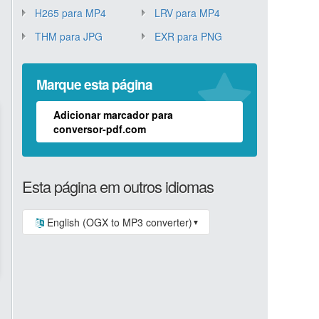
H265 para MP4
LRV para MP4
THM para JPG
EXR para PNG
Marque esta página
Adicionar marcador para
conversor-pdf.com
Esta página em outros idiomas
English (OGX to MP3 converter)
▼