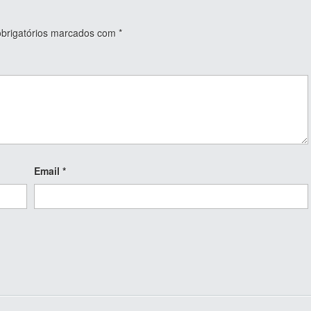
rigatórios marcados com
*
Email
*