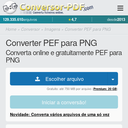
129.335.610
arquivos
★
4,7
desde
2013
Home
»
Conversor
»
Imagens
»
Converter PEF para PNG
Converter PEF para PNG
Converta online e gratuitamente PEF para
PNG
Escolher arquivo
Gratuito: até 750 MB por arquivo (
Premium: 20 GB
)
Iniciar a conversão!
Novidade: Converta vários arquivos de uma só vez