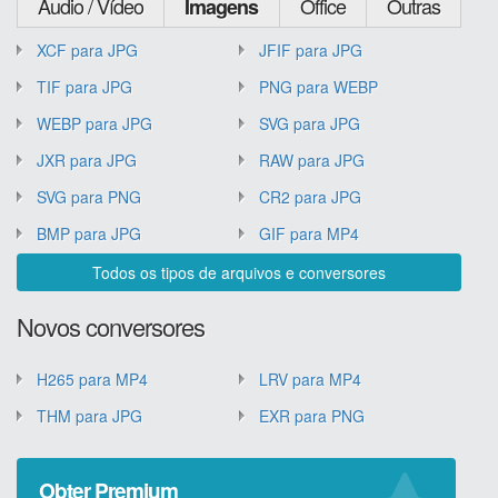
Áudio / Vídeo
Office
Outras
Imagens
XCF para JPG
JFIF para JPG
TIF para JPG
PNG para WEBP
WEBP para JPG
SVG para JPG
JXR para JPG
RAW para JPG
SVG para PNG
CR2 para JPG
BMP para JPG
GIF para MP4
Todos os tipos de arquivos e conversores
Novos conversores
H265 para MP4
LRV para MP4
THM para JPG
EXR para PNG
Obter Premium