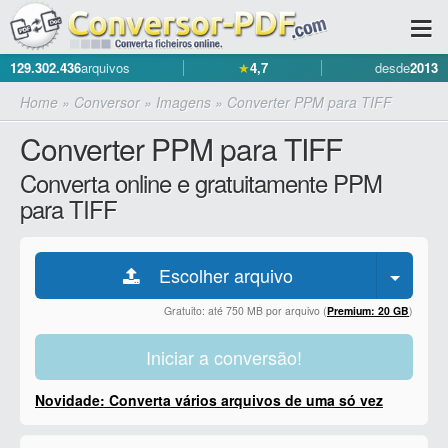
129.302.436
arquivos
★
4,7
desde
2013
Home
»
Conversor
»
Imagens
»
Converter PPM para TIFF
Converter PPM para TIFF
Converta online e gratuitamente PPM
para TIFF
Escolher arquivo
Gratuito: até 750 MB por arquivo (
Premium: 20 GB
)
Iniciar a conversão!
Novidade: Converta vários arquivos de uma só vez