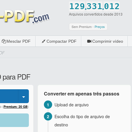
.
.
1
2
9
3
3
1
0
1
2
Arquivos convertidos desde 2013
2
3
0
4
4
2
1
2
3
3
4
5
5
3
2
3
4
Sem Premium -
Preços
4
5
6
6
4
3
4
5
Mesclar PDF
Compactar PDF
Comprimir vídeo
5
6
7
7
5
4
5
6
PDF
6
7
8
8
6
5
6
7
7
8
9
9
7
6
7
8
D para PDF
8
9
0
0
8
7
8
9
9
0
9
8
9
0
Converter em apenas três passos
0
0
9
0
1
Upload de arquivo
0
o (
Premium: 20 GB
)
2
Escolha do tipo de arquivo de
destino