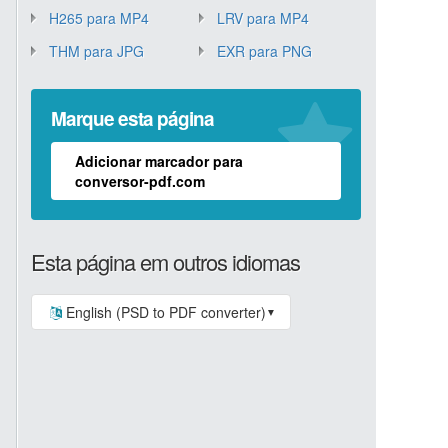
H265 para MP4
LRV para MP4
THM para JPG
EXR para PNG
Marque esta página
Adicionar marcador para
conversor-pdf.com
Esta página em outros idiomas
English (PSD to PDF converter)
▼