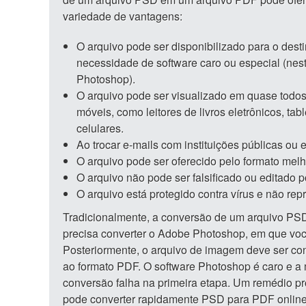
variedade de vantagens:
O arquivo pode ser disponibilizado para o dest
necessidade de software caro ou especial (nes
Photoshop).
O arquivo pode ser visualizado em quase todos
móveis, como leitores de livros eletrônicos, tab
celulares.
Ao trocar e-mails com instituições públicas ou
O arquivo pode ser oferecido pelo formato melh
O arquivo não pode ser falsificado ou editado p
O arquivo está protegido contra vírus e não re
Tradicionalmente, a conversão de um arquivo PS
precisa converter o Adobe Photoshop, em que voc
Posteriormente, o arquivo de imagem deve ser co
ao formato PDF. O software Photoshop é caro e a 
conversão falha na primeira etapa. Um remédio pro
pode converter rapidamente PSD para PDF onlin