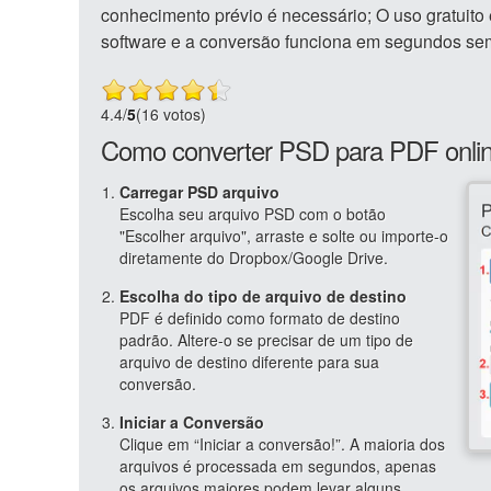
conhecimento prévio é necessário; O uso gratuit
software e a conversão funciona em segundos sem
4.4
/
5
(16 votos)
Como converter PSD para PDF onli
Carregar PSD arquivo
Escolha seu arquivo PSD com o botão
"Escolher arquivo", arraste e solte ou importe-o
diretamente do Dropbox/Google Drive.
Escolha do tipo de arquivo de destino
PDF é definido como formato de destino
padrão. Altere-o se precisar de um tipo de
arquivo de destino diferente para sua
conversão.
Iniciar a Conversão
Clique em “Iniciar a conversão!”. A maioria dos
arquivos é processada em segundos, apenas
os arquivos maiores podem levar alguns