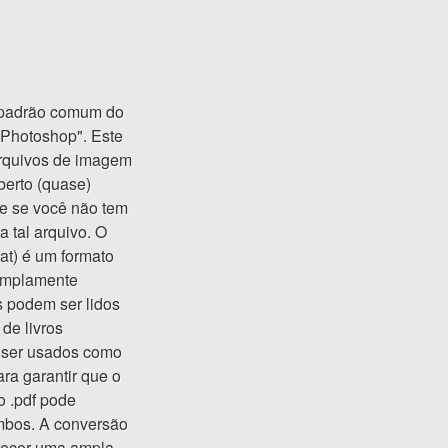
o padrão comum do
Photoshop". Este
arquivos de imagem
erto (quase)
e se você não tem
a tal arquivo. O
t) é um formato
 amplamente
s podem ser lidos
 de livros
 ser usados ​​como
ra garantir que o
o .pdf pode
ambos. A conversão
recer uma ampla