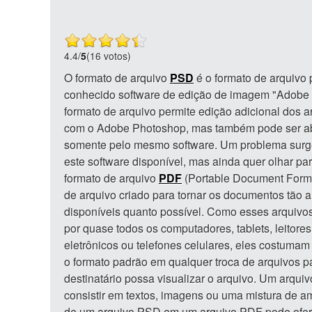
4.4
/
5
(16 votos)
O formato de arquivo
PSD
é o formato de arquiv
conhecido software de edição de imagem "Adobe 
formato de arquivo permite edição adicional dos 
com o Adobe Photoshop, mas também pode ser ab
somente pelo mesmo software. Um problema surg
este software disponível, mas ainda quer olhar par
formato de arquivo
PDF
(Portable Document Forma
de arquivo criado para tornar os documentos tão
disponíveis quanto possível. Como esses arquivo
por quase todos os computadores, tablets, leitores
eletrônicos ou telefones celulares, eles costumam
o formato padrão em qualquer troca de arquivos pa
destinatário possa visualizar o arquivo. Um arquiv
consistir em textos, imagens ou uma mistura de 
de um arquivo PSD em um arquivo PDF pode ofe