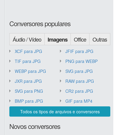
Conversores populares
Áudio / Vídeo
Office
Outras
Imagens
XCF para JPG
JFIF para JPG
TIF para JPG
PNG para WEBP
WEBP para JPG
SVG para JPG
JXR para JPG
RAW para JPG
SVG para PNG
CR2 para JPG
BMP para JPG
GIF para MP4
Todos os tipos de arquivos e conversores
Novos conversores