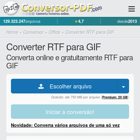
129.323.247
arquivos
★
4,7
desde
2013
Home
»
Conversor
»
Office
»
Converter RTF para GIF
Converter RTF para GIF
Converta online e gratuitamente RTF para
GIF
Escolher arquivo
Gratuito: até 750 MB por arquivo (
Premium: 20 GB
)
Iniciar a conversão!
Novidade: Converta vários arquivos de uma só vez