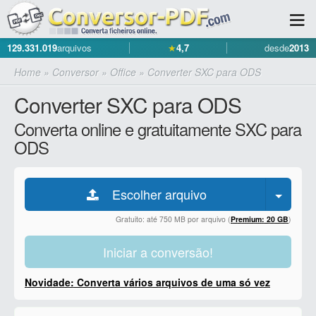
129.331.019
arquivos
★
4,7
desde
2013
Home
»
Conversor
»
Office
»
Converter SXC para ODS
Converter SXC para ODS
Converta online e gratuitamente SXC para
ODS
Escolher arquivo
Gratuito: até 750 MB por arquivo (
Premium: 20 GB
)
Iniciar a conversão!
Novidade: Converta vários arquivos de uma só vez