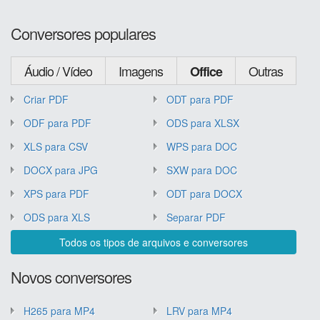
Conversores populares
Áudio / Vídeo
Imagens
Outras
Office
Criar PDF
ODT para PDF
ODF para PDF
ODS para XLSX
XLS para CSV
WPS para DOC
DOCX para JPG
SXW para DOC
XPS para PDF
ODT para DOCX
ODS para XLS
Separar PDF
Todos os tipos de arquivos e conversores
Novos conversores
H265 para MP4
LRV para MP4