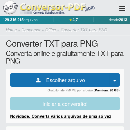
129.316.215
arquivos
★
4,7
desde
2013
Home
»
Conversor
»
Office
»
Converter TXT para PNG
Converter TXT para PNG
Converta online e gratuitamente TXT para
PNG
Escolher arquivo
Gratuito: até 750 MB por arquivo (
Premium: 20 GB
)
Iniciar a conversão!
Novidade: Converta vários arquivos de uma só vez