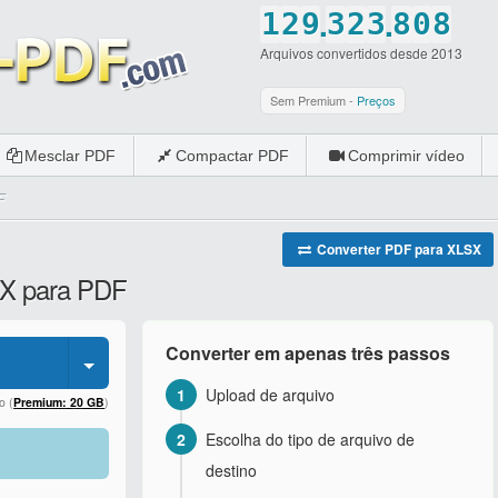
.
.
1
2
9
3
2
3
8
0
8
Arquivos convertidos desde 2013
2
3
0
4
3
4
9
1
9
3
4
5
4
5
0
2
0
Sem Premium -
Preços
4
5
6
5
6
3
Mesclar PDF
Compactar PDF
Comprimir vídeo
5
6
7
6
7
4
F
6
7
8
7
8
5
7
8
9
8
9
6
Converter PDF para XLSX
SX para PDF
8
9
0
9
0
7
9
0
0
8
Converter em apenas três passos
0
9
1
Upload de arquivo
0
o (
Premium: 20 GB
)
2
Escolha do tipo de arquivo de
destino