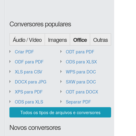
Conversores populares
Áudio / Vídeo
Imagens
Outras
Office
Criar PDF
ODT para PDF
ODF para PDF
ODS para XLSX
XLS para CSV
WPS para DOC
DOCX para JPG
SXW para DOC
XPS para PDF
ODT para DOCX
ODS para XLS
Separar PDF
Todos os tipos de arquivos e conversores
Novos conversores