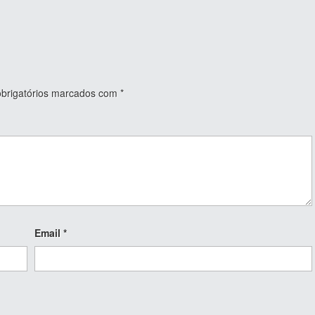
rigatórios marcados com
*
Email
*