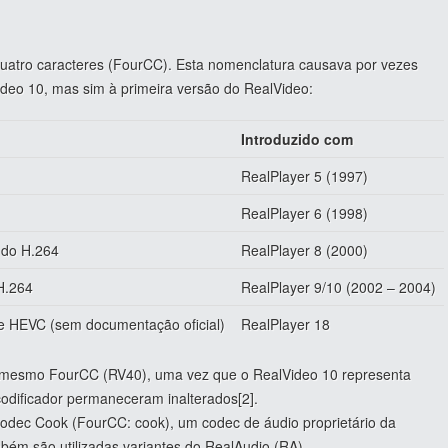
quatro caracteres (FourCC). Esta nomenclatura causava por vezes
deo 10, mas sim à primeira versão do RealVideo:
Introduzido com
RealPlayer 5 (1997)
RealPlayer 6 (1998)
l do H.264
RealPlayer 8 (2000)
H.264
RealPlayer 9/10 (2002 – 2004)
e HEVC (sem documentação oficial)
RealPlayer 18
 o mesmo FourCC (RV40), uma vez que o RealVideo 10 representa
odificador permaneceram inalterados[2].
codec Cook (FourCC: cook), um codec de áudio proprietário da
bém são utilizadas variantes do RealAudio (RA).