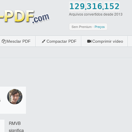
.
.
1
2
9
3
1
6
1
5
2
Arquivos convertidos desde 2013
2
3
0
4
2
7
2
6
3
3
4
5
3
8
3
7
4
Sem Premium -
Preços
4
5
6
4
9
4
8
5
Mesclar PDF
Compactar PDF
Comprimir vídeo
5
6
7
5
0
5
9
6
6
7
8
6
6
0
7
7
8
9
7
7
8
8
9
0
8
8
9
9
0
9
9
0
0
0
0
5
RMVB
significa