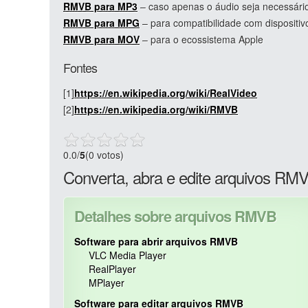
RMVB para MP3
– caso apenas o áudio seja necessári
RMVB para MPG
– para compatibilidade com dispositiv
RMVB para MOV
– para o ecossistema Apple
Fontes
[1]
https://en.wikipedia.org/wiki/RealVideo
[2]
https://en.wikipedia.org/wiki/RMVB
0.0
/
5
(0 votos)
Converta, abra e edite arquivos RM
Detalhes sobre arquivos RMVB
Software para abrir arquivos RMVB
VLC Media Player
RealPlayer
MPlayer
Software para editar arquivos RMVB