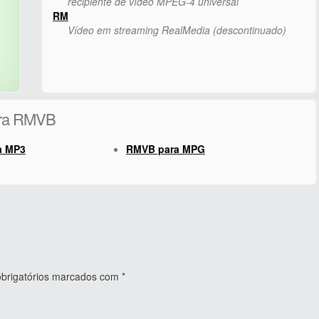
recipiente de vídeo MPEG-4 universal
RM
Vídeo em streaming RealMedia (descontinuado)
para RMVB
a MP3
RMVB para MPG
rigatórios marcados com
*