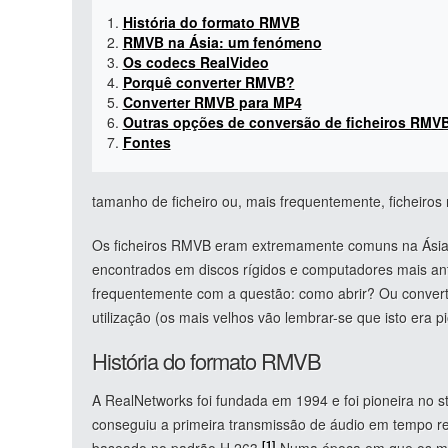
História do formato RMVB
RMVB na Ásia: um fenómeno
Os codecs RealVideo
Porquê converter RMVB?
Converter RMVB para MP4
Outras opções de conversão de ficheiros RMV
Fontes
tamanho de ficheiro ou, mais frequentemente, ficheir
Os ficheiros RMVB eram extremamente comuns na Ásia,
encontrados em discos rígidos e computadores mais ant
frequentemente com a questão: como abrir? Ou convert
utilização (os mais velhos vão lembrar-se que isto era p
História do formato RMVB
A RealNetworks foi fundada em 1994 e foi pioneira no 
conseguiu a primeira transmissão de áudio em tempo r
[1]