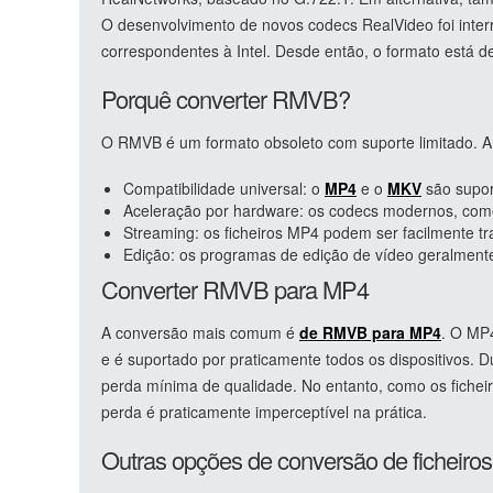
O desenvolvimento de novos codecs RealVideo foi int
correspondentes à Intel. Desde então, o formato está de 
Porquê converter RMVB?
O RMVB é um formato obsoleto com suporte limitado. A
Compatibilidade universal: o
MP4
e o
MKV
são supor
Aceleração por hardware: os codecs modernos, com
Streaming: os ficheiros MP4 podem ser facilmente t
Edição: os programas de edição de vídeo geralmen
Converter RMVB para MP4
A conversão mais comum é
de RMVB para MP4
. O MP
e é suportado por praticamente todos os dispositivos. D
perda mínima de qualidade. No entanto, como os fichei
perda é praticamente imperceptível na prática.
Outras opções de conversão de ficheir