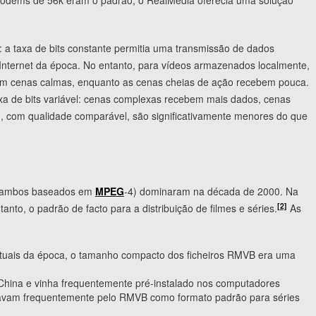
dems de 56k eram o padrão, o RealMedia oferecia uma solução
: a taxa de bits constante permitia uma transmissão de dados
à Internet da época. No entanto, para vídeos armazenados localmente,
a em cenas calmas, enquanto as cenas cheias de ação recebem pouca.
xa de bits variável: cenas complexas recebem mais dados, cenas
e, com qualidade comparável, são significativamente menores do que
 (ambos baseados em
MPEG
-4) dominaram na década de 2000. Na
[2]
nto, o padrão de facto para a distribuição de filmes e séries.
As
ituais da época, o tamanho compacto dos ficheiros RMVB era uma
 China e vinha frequentemente pré-instalado nos computadores
avam frequentemente pelo RMVB como formato padrão para séries