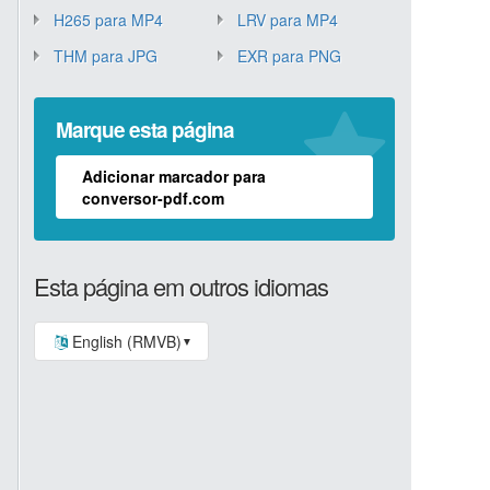
H265 para MP4
LRV para MP4
THM para JPG
EXR para PNG
Marque esta página
Adicionar marcador para
conversor-pdf.com
Esta página em outros idiomas
English (RMVB)
▼