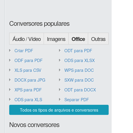
Conversores populares
Áudio / Vídeo
Imagens
Outras
Office
Criar PDF
ODT para PDF
ODF para PDF
ODS para XLSX
XLS para CSV
WPS para DOC
DOCX para JPG
SXW para DOC
XPS para PDF
ODT para DOCX
ODS para XLS
Separar PDF
Todos os tipos de arquivos e conversores
Novos conversores