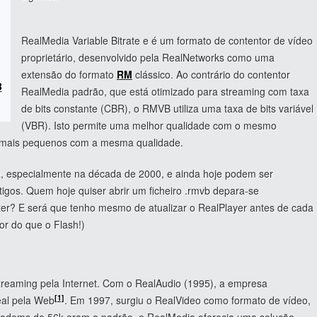
RealMedia Variable Bitrate e é um formato de contentor de vídeo
proprietário, desenvolvido pela RealNetworks como uma
extensão do formato
RM
clássico. Ao contrário do contentor
B
RealMedia padrão, que está otimizado para streaming com taxa
de bits constante (CBR), o RMVB utiliza uma taxa de bits variável
(VBR). Isto permite uma melhor qualidade com o mesmo
os mais pequenos com a mesma qualidade.
 especialmente na década de 2000, e ainda hoje podem ser
igos. Quem hoje quiser abrir um ficheiro .rmvb depara-se
er? E será que tenho mesmo de atualizar o RealPlayer antes de cada
ior do que o Flash!)
streaming pela Internet. Com o RealAudio (1995), a empresa
[1]
eal pela Web
. Em 1997, surgiu o RealVideo como formato de vídeo,