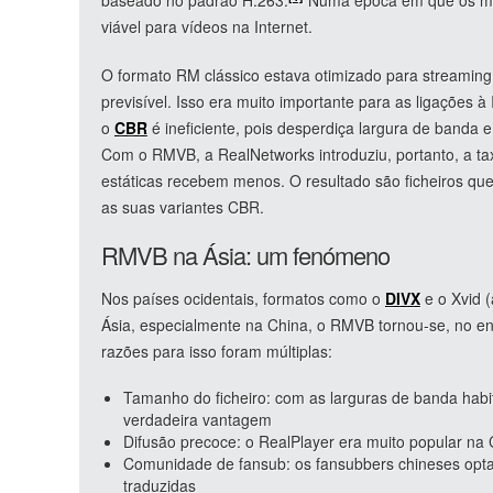
baseado no padrão H.263.
Numa época em que os mo
viável para vídeos na Internet.
O formato RM clássico estava otimizado para streaming
previsível. Isso era muito importante para as ligações 
o
CBR
é ineficiente, pois desperdiça largura de band
Com o RMVB, a RealNetworks introduziu, portanto, a ta
estáticas recebem menos. O resultado são ficheiros qu
as suas variantes CBR.
RMVB na Ásia: um fenómeno
Nos países ocidentais, formatos como o
DIVX
e o Xvid
Ásia, especialmente na China, o RMVB tornou-se, no enta
razões para isso foram múltiplas:
Tamanho do ficheiro: com as larguras de banda hab
verdadeira vantagem
Difusão precoce: o RealPlayer era muito popular na
Comunidade de fansub: os fansubbers chineses opt
traduzidas