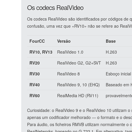
Os codecs RealVideo
Os codecs RealVideo são identificados por códigos de 
confusão, uma vez que «RV10» não se refere ao RealVi
FourCC
Versão
Base
RV10, RV13
RealVideo 1.0
H.263
RV20
RealVideo G2, G2+SVT
H.263
RV30
RealVideo 8
Esboço inicia
RV40
RealVideo 9, 10 (EHQ)
Baseado em 
RV60
RealMedia HD (RV11)
provavelment
Curiosidade: o RealVideo 9 e o RealVideo 10 utilizam
apenas um codificador melhorado — o formato e o desc
Para áudio, os ficheiros RMVB utilizam normalmente o 
RealNetworks, baseado no G.722.1. Em alternativa, tam