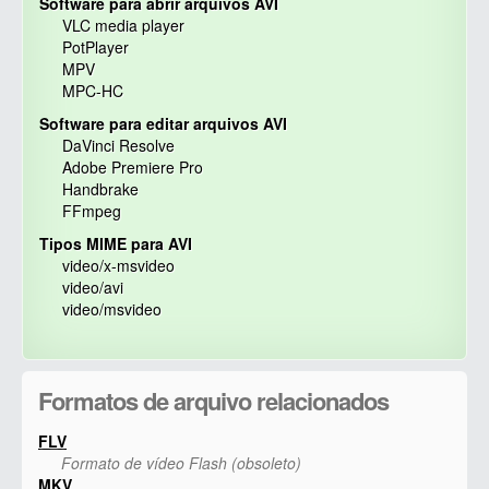
Software para abrir arquivos AVI
VLC media player
PotPlayer
MPV
MPC-HC
Software para editar arquivos AVI
DaVinci Resolve
Adobe Premiere Pro
Handbrake
FFmpeg
Tipos MIME para AVI
video/x-msvideo
video/avi
video/msvideo
Formatos de arquivo relacionados
FLV
Formato de vídeo Flash (obsoleto)
MKV