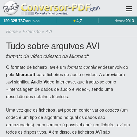
129.325.737
arquivos
★
4,7
desde
2013
Home
»
Extensão
»
AVI
Tudo sobre arquivos AVI
formato de vídeo clássico da Microsoft
O formato de ficheiro .avi é um
formato contêiner
desenvolvido
pela
Microsoft
para ficheiros de áudio e vídeo. A abreviatura
.avi significa
A
udio
V
ideo
I
nterleave, que traduz-se como
«intercalagem de dados de áudio e vídeo», sendo uma
descrição dos detalhes técnicos.
Uma vez que os ficheiros .avi podem conter vários
codecs
(um
codec é um tipo de algoritmo no qual os dados são
armazenados), nem sempre é possível abrir um ficheiro .avi em
todos os dispositivos. Além disso, os ficheiros AVI são