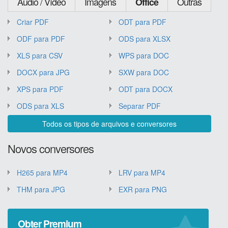
Áudio / Vídeo
Imagens
Outras
Office
Criar PDF
ODT para PDF
ODF para PDF
ODS para XLSX
XLS para CSV
WPS para DOC
DOCX para JPG
SXW para DOC
XPS para PDF
ODT para DOCX
ODS para XLS
Separar PDF
Todos os tipos de arquivos e conversores
Novos conversores
H265 para MP4
LRV para MP4
THM para JPG
EXR para PNG
Obter Premium