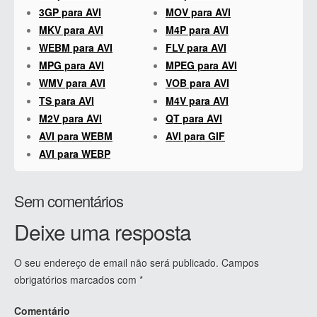
3GP para AVI
MOV para AVI
MKV para AVI
M4P para AVI
WEBM para AVI
FLV para AVI
MPG para AVI
MPEG para AVI
WMV para AVI
VOB para AVI
TS para AVI
M4V para AVI
M2V para AVI
QT para AVI
AVI para WEBM
AVI para GIF
AVI para WEBP
Sem comentários
Deixe uma resposta
O seu endereço de email não será publicado.
Campos
obrigatórios marcados com
*
Comentário