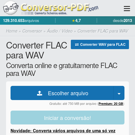
129.310.653
arquivos
★
4,7
desde
2013
Home
»
Conversor
»
Áudio / Vídeo
»
Converter FLAC para WAV
Converter FLAC
Converter WAV para FLAC
para WAV
Converta online e gratuitamente FLAC
para WAV
Escolher arquivo
Gratuito: até 750 MB por arquivo (
Premium: 20 GB
)
Iniciar a conversão!
Novidade: Converta vários arquivos de uma só vez