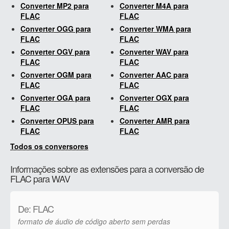
Converter MP2 para
Converter M4A para
FLAC
FLAC
Converter OGG para
Converter WMA para
FLAC
FLAC
Converter OGV para
Converter WAV para
FLAC
FLAC
Converter OGM para
Converter AAC para
FLAC
FLAC
Converter OGA para
Converter OGX para
FLAC
FLAC
Converter OPUS para
Converter AMR para
FLAC
FLAC
Todos os conversores
Informações sobre as extensões para a conversão de
FLAC para WAV
De: FLAC
formato de áudio de código aberto sem perdas