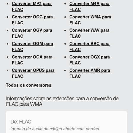
Converter MP2 para
Converter M4A para
FLAC
FLAC
Converter OGG para
Converter WMA para
FLAC
FLAC
Converter OGV para
Converter WAV para
FLAC
FLAC
Converter OGM para
Converter AAC para
FLAC
FLAC
Converter OGA para
Converter OGX para
FLAC
FLAC
Converter OPUS para
Converter AMR para
FLAC
FLAC
Todos os conversores
Informações sobre as extensões para a conversão de
FLAC para WMA
De: FLAC
formato de áudio de código aberto sem perdas