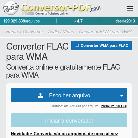
129.329.838
arquivos
★
4,7
desde
2013
Home
»
Conversor
»
Áudio / Vídeo
»
Converter FLAC para WMA
Converter FLAC
Converter WMA para FLAC
para WMA
Converta online e gratuitamente FLAC
para WMA
Escolher arquivo
Gratuito: até 750 MB por arquivo (
Premium: 20 GB
)
Iniciar a conversão!
Novidade: Converta vários arquivos de uma só vez