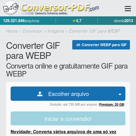
129.321.846
arquivos
★
4,7
desde
2013
Home
»
Conversor
»
Imagens
»
Converter GIF para WEBP
Converter GIF
Converter WEBP para GIF
para WEBP
Converta online e gratuitamente GIF para
WEBP
Escolher arquivo
Gratuito: até 750 MB por arquivo (
Premium: 20 GB
)
Iniciar a conversão!
Novidade: Converta vários arquivos de uma só vez