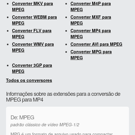
Converter MKV para
Converter M4P para
MPEG
MPEG
Converter WEBM para
Converter MXF para
MPEG
MPEG
Converter FLV para
Converter MP4 para
MPEG
MPEG
Converter WMV para
Converter AVI para MPEG
MPEG
Converter MPG para
MPEG
Converter 3GP para
MPEG
Todos os conversores
Informações sobre as extensões para a conversão de
MPEG para MP4
De: MPEG
padrão clássico de vídeo MPEG-1/2
MPG é um formato de arquivo usado para compactar