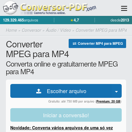
129.329.465
arquivos
★
4,7
desde
2013
Home
»
Conversor
»
Áudio / Vídeo
»
Converter MPEG para MP4
Converter
Converter MP4 para MPEG
MPEG para MP4
Converta online e gratuitamente MPEG
para MP4
Escolher arquivo
Gratuito: até 750 MB por arquivo (
Premium: 20 GB
)
Iniciar a conversão!
Novidade: Converta vários arquivos de uma só vez