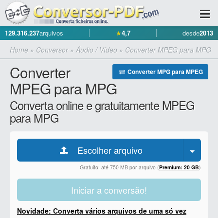
129.316.237
arquivos
★
4,7
desde
2013
Home
»
Conversor
»
Áudio / Vídeo
»
Converter MPEG para MPG
Converter
Converter MPG para MPEG
MPEG para MPG
Converta online e gratuitamente MPEG
para MPG
Escolher arquivo
Gratuito: até 750 MB por arquivo (
Premium: 20 GB
)
Iniciar a conversão!
Novidade: Converta vários arquivos de uma só vez