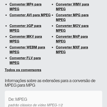
Converter MP4 para
Converter WMV para
MPEG
MPEG
Converter AVI para MPEG
Converter MPG para
MPEG
Converter 3GP para
Converter MOV para
MPEG
MPEG
Converter MKV para
Converter M4P para
MPEG
MPEG
Converter WEBM para
Converter MXF para
MPEG
MPEG
Converter FLV para
MPEG
Todos os conversores
Informações sobre as extensões para a conversão de
MPEG para MPG
De: MPEG
padrão clássico de vídeo MPEG-1/2