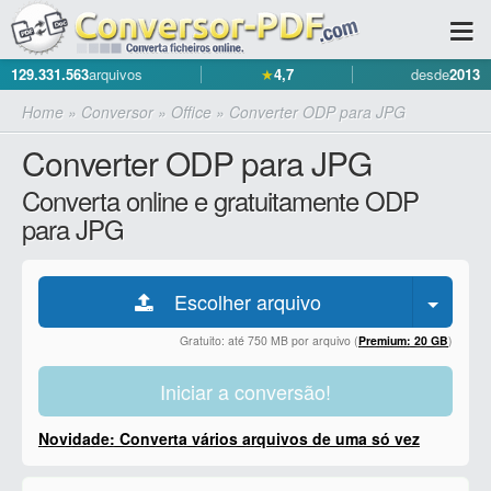
129.331.563
arquivos
★
4,7
desde
2013
Home
»
Conversor
»
Office
»
Converter ODP para JPG
Converter ODP para JPG
Converta online e gratuitamente ODP
para JPG
Escolher arquivo
Gratuito: até 750 MB por arquivo (
Premium: 20 GB
)
Iniciar a conversão!
Novidade: Converta vários arquivos de uma só vez