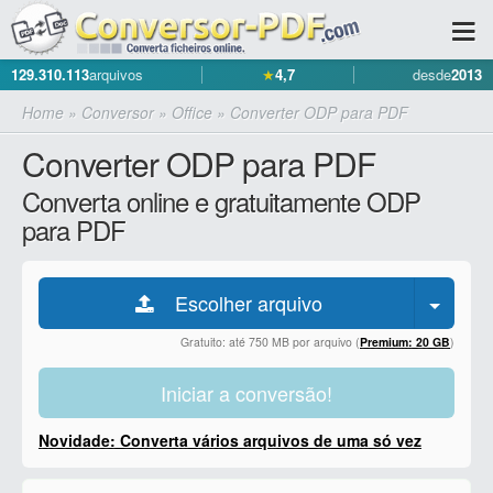
129.310.113
arquivos
★
4,7
desde
2013
Home
»
Conversor
»
Office
»
Converter ODP para PDF
Converter ODP para PDF
Converta online e gratuitamente ODP
para PDF
Escolher arquivo
Gratuito: até 750 MB por arquivo (
Premium: 20 GB
)
Iniciar a conversão!
Novidade: Converta vários arquivos de uma só vez