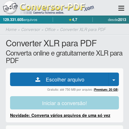
129.331.605
arquivos
★
4,7
desde
2013
Home
»
Conversor
»
Office
»
Converter XLR para PDF
Converter XLR para PDF
Converta online e gratuitamente XLR para
PDF
Escolher arquivo
Gratuito: até 750 MB por arquivo (
Premium: 20 GB
)
Iniciar a conversão!
Novidade: Converta vários arquivos de uma só vez