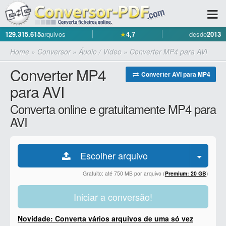
129.315.615
arquivos
★
4,7
desde
2013
Home
»
Conversor
»
Áudio / Vídeo
»
Converter MP4 para AVI
Converter MP4
Converter AVI para MP4
para AVI
Converta online e gratuitamente MP4 para
AVI
Escolher arquivo
Gratuito: até 750 MB por arquivo (
Premium: 20 GB
)
Iniciar a conversão!
Novidade: Converta vários arquivos de uma só vez