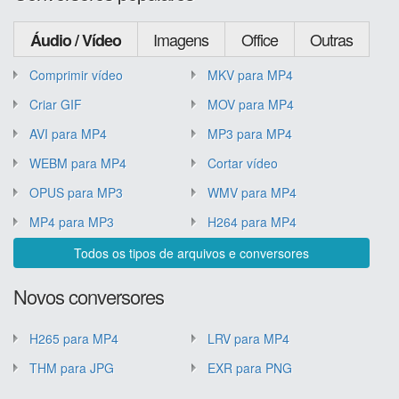
Imagens
Office
Outras
Áudio / Vídeo
Comprimir vídeo
MKV para MP4
Criar GIF
MOV para MP4
AVI para MP4
MP3 para MP4
WEBM para MP4
Cortar vídeo
OPUS para MP3
WMV para MP4
MP4 para MP3
H264 para MP4
Todos os tipos de arquivos e conversores
Novos conversores
H265 para MP4
LRV para MP4
THM para JPG
EXR para PNG