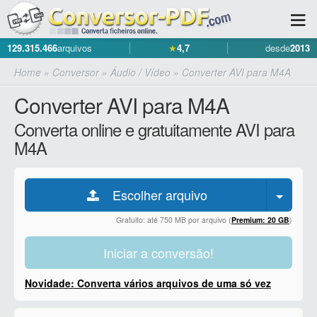
129.315.466
arquivos
★
4,7
desde
2013
Home
»
Conversor
»
Áudio / Vídeo
»
Converter AVI para M4A
Converter AVI para M4A
Converta online e gratuitamente AVI para
M4A
Escolher arquivo
Gratuito: até 750 MB por arquivo (
Premium: 20 GB
)
Iniciar a conversão!
Novidade: Converta vários arquivos de uma só vez