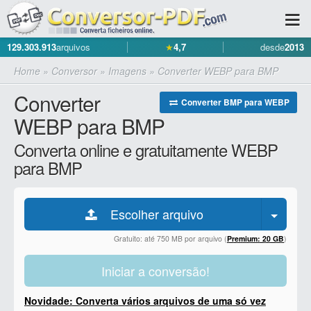
129.303.913
arquivos
★
4,7
desde
2013
Home
»
Conversor
»
Imagens
»
Converter WEBP para BMP
Converter
Converter BMP para WEBP
WEBP para BMP
Converta online e gratuitamente WEBP
para BMP
Escolher arquivo
Gratuito: até 750 MB por arquivo (
Premium: 20 GB
)
Iniciar a conversão!
Novidade: Converta vários arquivos de uma só vez