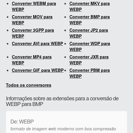
Converter WEBM para
Converter MKV para
WEBP
WEBP
Converter MOV para
Converter BMP para
WEBP
WEBP
Converter 3GPP para
Converter JP2 para
WEBP
WEBP
Converter AVI para WEBP
Converter WDP para
WEBP
Converter MP4 para
Converter JXR para
WEBP
WEBP
Converter GIF para WEBP
Converter PBM para
WEBP
Todos os conversores
Informações sobre as extensões para a conversão de
WEBP para BMP
De: WEBP
formato de imagem web moderno com boa compressão