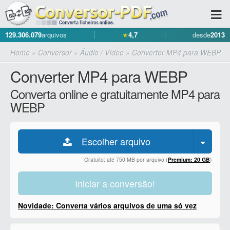
129.306.079
arquivos
★
4,7
desde
2013
Home
»
Conversor
»
Áudio / Vídeo
»
Converter MP4 para WEBP
Converter MP4 para WEBP
Converta online e gratuitamente MP4 para
WEBP
Escolher arquivo
Gratuito: até 750 MB por arquivo (
Premium: 20 GB
)
Iniciar a conversão!
Novidade: Converta vários arquivos de uma só vez