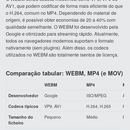
AV1, que podem codificar de forma mais eficiente do que
o H.264, comum no MP4. Dependendo do material de
origem, é possível obter economias de 20 a 40% com
qualidade semelhante. O WEBM foi desenvolvido pela
Google e otimizado para streaming rápido. Atualmente,
todos os navegadores modernos suportam o formato
nativamente (sem plugins). Além disso, os codecs
utilizados no WEBM são totalmente isentos de licença.
Comparação tabular: WEBM, MP4 (e MOV)
WEBM
MP4
MO
Desenvolvedor
Google
ISO/MPEG
App
Codecs típicos
VP9, AV1
H.264, H.265
H.2
Tamanho do
Pequeno
Médio
Gra
ficheiro