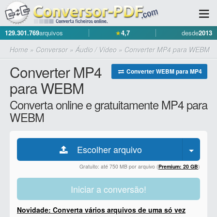
129.301.769
arquivos
★
4,7
desde
2013
Home
»
Conversor
»
Áudio / Vídeo
»
Converter MP4 para WEBM
Converter MP4
Converter WEBM para MP4
para WEBM
Converta online e gratuitamente MP4 para
WEBM
Escolher arquivo
Gratuito: até 750 MB por arquivo (
Premium: 20 GB
)
Iniciar a conversão!
Novidade: Converta vários arquivos de uma só vez