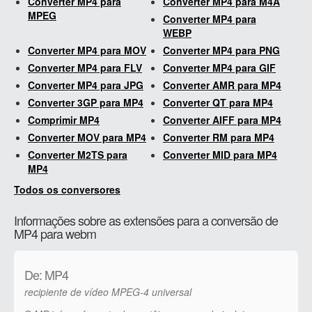
Converter MP4 para
Converter MP4 para M4A
MPEG
Converter MP4 para
WEBP
Converter MP4 para MOV
Converter MP4 para PNG
Converter MP4 para FLV
Converter MP4 para GIF
Converter MP4 para JPG
Converter AMR para MP4
Converter 3GP para MP4
Converter QT para MP4
Comprimir MP4
Converter AIFF para MP4
Converter MOV para MP4
Converter RM para MP4
Converter M2TS para
Converter MID para MP4
MP4
Todos os conversores
Informações sobre as extensões para a conversão de
MP4 para webm
De: MP4
recipiente de vídeo MPEG-4 universal