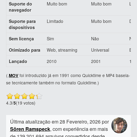
Suporte do
Muito bom
Muito bom
Lim
navegador
Suporte para
Limitado
Muito bom
Dis
dispositivos
Sem licença
Sim
Não
Nã
Otimizado para
Web, streaming
Universal
Edi
Lançado
2010
2001
199
(.
foi introduzido já em 1991 como Quicktime e MP4 baseia-
MOV
se tecnicamente também no formato Quicktime.)
4.3
/
5
(19 votos)
Última atualização em 28 Fevereiro, 2026 por
Sören Ramspeck
, com experiência em mais
de 129.301.694 arquivos convertidos desde