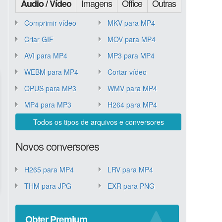
Imagens
Office
Outras
Áudio / Vídeo
Comprimir vídeo
MKV para MP4
Criar GIF
MOV para MP4
AVI para MP4
MP3 para MP4
WEBM para MP4
Cortar vídeo
OPUS para MP3
WMV para MP4
MP4 para MP3
H264 para MP4
Todos os tipos de arquivos e conversores
Novos conversores
H265 para MP4
LRV para MP4
THM para JPG
EXR para PNG
Obter Premium