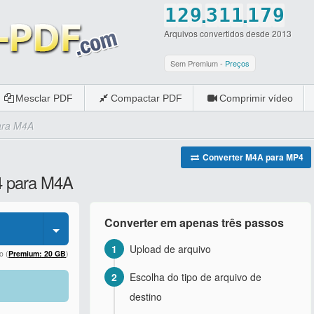
.
.
1
2
9
3
1
1
1
7
9
Arquivos convertidos desde 2013
2
3
0
4
2
2
2
8
0
3
4
5
3
3
3
9
Sem Premium -
Preços
4
5
6
4
4
4
0
Mesclar PDF
Compactar PDF
Comprimir vídeo
5
6
7
5
5
5
ara M4A
6
7
8
6
6
6
7
8
9
7
7
7
Converter M4A para MP4
4 para M4A
8
9
0
8
8
8
9
0
9
9
9
Converter em apenas três passos
0
0
0
0
1
Upload de arquivo
o (
Premium: 20 GB
)
2
Escolha do tipo de arquivo de
destino